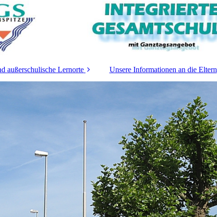
nd außerschulische Lernorte
Unsere Informationen an die Eltern
les
ionen
anztag
le
gsmöglic
n
ne
che
nterricht