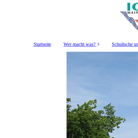
Startseite
Wer macht was?
Schulische u
Schulleitung
Aktuel
Verwaltung
Informat
Lehrkräfte und
Essen / G
Kontaktzeiten
Digita
Gremien und
Unterstützun
Schülervertretung
hkeite
Fachbereichsleitunge
Termi
n und
Ansprechpartner in
Fachberei
bestimmten Bereichen
Bilingualer U