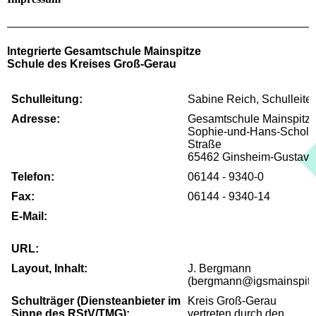
Integrierte Gesamtschule Mainspitze
Schule des Kreises Groß-Gerau
Schulleitung:
Sabine Reich,
Schulleiter
Adresse:
Gesamtschule Mainspitz
Sophie-und-Hans-Scholl-
Straße
65462 Ginsheim-Gustavs
Telefon:
06144 - 9340-0
Fax:
06144 - 9340-14
E-Mail:
igsmverwaltung@igs-
mainspitze.itis-gg.de
URL:
www.igsmainspitze.de
Layout, Inhalt:
J. Bergmann
(bergmann@igsmainspitz
Schulträger
(Diensteanbieter
im
Kreis Groß-Gerau
Sinne des
RStV/TMG):
vertreten durch den