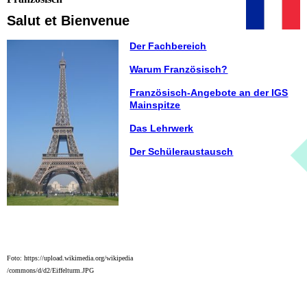
Salut et Bienvenue
Der Fachbereich
Warum Französisch?
Französisch-Angebote an der IGS
Mainspitze
Das Lehrwerk
Der Schüleraustausch
Foto: https://upload.wikimedia.org/wikipedia
/commons/d/d2/Eiffelturm.JPG